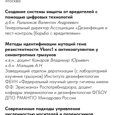
Москва
Создание системы защиты от вредителей с
помощью цифровых технологий
д.б.н. Рыльников Валентин Андреевич
Генеральный директор Ассоциации «Дезинфекция и
пест-контроль (борьба с вредителями»
Методы идентификации мутаций гена
резистентности Vkorc1 к антикоагулянтам у
синантропных грызунов
к.в.н., доцент Комаров Владимир Юрьевич
к.б.н. Мальцев А.Н.
Заведующий отделом дератизации (с лабораторией
изучения грызунов) Института дезинфектологии
ФБУН «Федеральный научный центр гигиены имени
Ф.Ф. Эрисмана» Роспотребнадзора, доцент
кафедры эпидемиологии и дезинфектологии ФГБОУ
ДПО РМАНПО Минздрава России
Современные подходы управления
численностью носителей и переносчиков