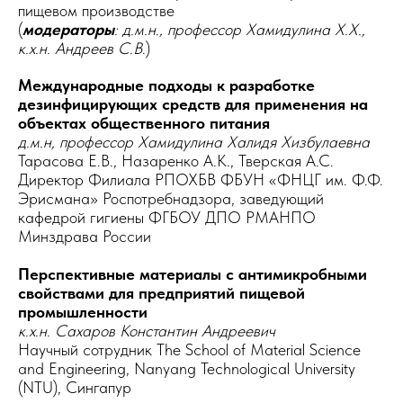
пищевом производстве
(
модераторы
: д.м.н., профессор Хамидулина Х.Х.,
к.х.н. Андреев С.В
.)
Международные подходы к разработке
дезинфицирующих средств для применения на
объектах общественного питания
д.м.н, профессор Хамидулина Халидя Хизбулаевна
Тарасова Е.В., Назаренко А.К., Тверская А.С.
Директор Филиала РПОХБВ ФБУН «ФНЦГ им. Ф.Ф.
Эрисмана» Роспотребнадзора, заведующий
кафедрой гигиены ФГБОУ ДПО РМАНПО
Минздрава России
Перспективные материалы с антимикробными
свойствами для предприятий пищевой
промышленности
к.х.н. Сахаров Константин Андреевич
Научный сотрудник The School of Material Science
and Engineering, Nanyang Technological University
(NTU), Сингапур