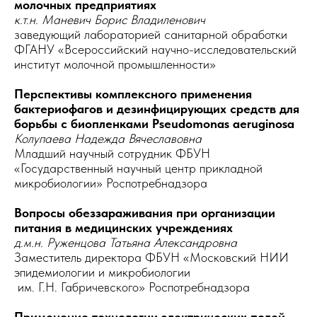
молочных предприятиях
к.т.н. Маневич Борис Владиленович
заведующий лабораторией санитарной обработки
ФГАНУ «Всероссийский научно-исследовательский
институт молочной промышленности»
Перспективы комплексного применения
бактериофагов и дезинфицирующих средств для
борьбы с биопленками Pseudomonas aeruginosa
Колупаева Надежда Вячеславовна
Младший научный сотрудник ФБУН
«Государственный научный центр прикладной
микробиологии» Роспотребнадзора
Вопросы обеззараживания при организации
питания в медицинских учреждениях
д.м.н. Руженцова Татьяна Александровна
Заместитель директора ФБУН «Московский НИИ
эпидемиологии и микробиологии
им. Г.Н. Габричевского» Роспотребнадзора
Применение технологии электрических полей