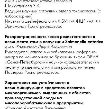
к.м.н. Панкратова Галина Павловна
Шайхутдинова З.К.
Ведущий научный сотрудник отдела токсикологии (с
лабораторией)
Института дезинфектологии ФБУН «ФНЦГ им.Ф.Ф.
Эрисмана» Роспотребнадзора
Распространенность генов резистентности к
дезинфектантам в популяции Salmonella enterica
д.м.н. Кафтырева Лидия Алексеевна
Руководитель отдела микробиологии и референс-
центра по мониторингу за брюшным тифом ФБУН
«Санкт-Петербургский научно-исследовательский
институт эпидемиологии и микробиологии имени
Пастера» Роспотребнадзора
Характеристика устойчивости к
дезинфицирующим средствам изолятов
микроорганизмов, выделенных с объектов
производственной среды на
мясоперерабатывающем предприятии
Ильякова Анастасия Васильевна