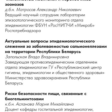
зоонозов
д.б.н. Матросов Александр Николаевич
Ведущий научный сотрудник лаборатории
эпизоотологического мониторинга отдела
эпидемиологии ФБУН «РосНИПЧИ «Микроб»
Роспотребнадзора
Актуальные вопросы эпидемиологического
слежения за заболеваемостью сальмонеллезами
на территории Республики Беларусь
Запольская Влада Владимировна
Заведующая противоэпидемическим отделением
отдела эпидемиологии ГУ «Республиканский центр
гигиены, эпидемиологии и общественного здоровья»
Министерства здравоохранения Республики
Беларусь
Риски безопасности пищи, связанные с
биогельминтозами
к.б.н. Асланова Мария Михайловна
Доцент кафедры госпитальной эпидемиологии,