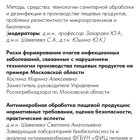
Методы, средства, технологии санитарной обработки
и дезинфекции в производстве пищевых продуктов,
проблема резистентности микроорганизмов и
биопленок
(
модераторы
: д.м.н., профессор Захарова Ю.А.,
д.м.н. Шевелева С.А., д.т.н. Юшина Ю.К.)
Риски формирования очагов инфекционных
заболеваний, связанные с нарушением
технологии производства пищевых продуктов на
примере Московской области
Костина Марина Алексеевна
Заместитель руководителя Управления
Роспотребнадзора по Московской области
Антимикробная обработка пищевой продукции:
нормативные требования, оценка безопасности,
практические аспекты
д.м.н. Шевелева Светлана Анатольевна
Заведующая лабораторией биобезопасности и
анализа нутримикробиома ФГБУН «ФИЦ питания и