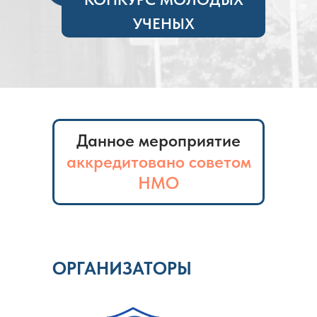
УЧЕНЫХ
Данное мероприятие
аккредитовано советом
НМО
Соответствует Требованиям для
НМО (количество кредитов - 12)
ОРГАНИЗАТОРЫ