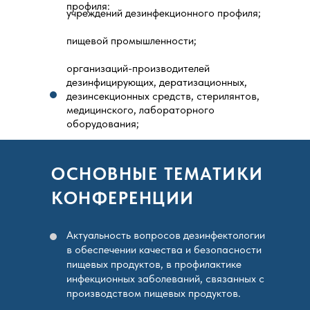
профиля:
учреждений дезинфекционного профиля;
пищевой промышленности;
организаций-производителей
дезинфицирующих, дератизационных,
дезинсекционных средств, стерилянтов,
медицинского, лабораторного
оборудования;
научно-исследовательских организаций;
ОСНОВНЫЕ ТЕМАТИКИ
отраслевых союзов и ассоциаций;
КОНФЕРЕНЦИИ
организаций-производителей смежных
видов товаров и услуг;
Актуальность вопросов дезинфектологии
вузов, занимающихся обучением по
в обеспечении качества и безопасности
соответствующим направлениям
пищевых продуктов, в профилактике
подготовки
инфекционных заболеваний, связанных с
производством пищевых продуктов.