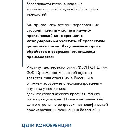
безопасности путем внедрения
инновационных методов и современных
технологий.
Мы приглашаем все заинтересованные
стороны принять участие в
научно-
практической конференции с
международным участием «Перспективы
дезинфектологии. Актуальные вопросы
обработок в современном пищевом
производстве»
.
Институт дезинфектологии «ФБУН ФНЦГ им.
Ф.Ф. Эрисмана» Роспотребнадзора
является единственным в России и в
ближнем зарубежье специализированным
научным учреждением
дезинфектологического профиля. На его
базе функционирует Научно-методический
центр страны по вопросам неспецифической
профилактики инфекционных болезней и
мониторингу устойчивости биологических
агентов к дезинфекционным средствам
ЦЕЛИ КОНФЕРЕНЦИИ
Роспотребнадзора, Проблемная комиссия
Ученого Совета Роспотребнадзора по