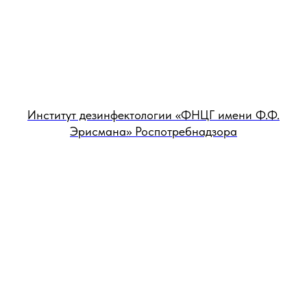
Институт дезинфектологии «ФНЦГ имени Ф.Ф.
Эрисмана» Роспотребнадзора