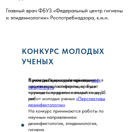
Главный врач ФБУЗ «Федеральный центр гигиены
и эпидемиологии» Роспотребнадзора, к.м.н.
КОНКУРС МОЛОДЫХ
УЧЕНЫХ
В рамках Всероссийской научно-
К участию в конкурсе приглашаются
Почта для приема материала:
niid-
практической конференции: будет
ординаторы, аспиранты, врачи и
info@fncg.ru
проходить межрегиональный конкурс
научные сотрудники в возрасте до 35
работ молодых ученых
лет.
«Перспективы
дезинфектологии»
На конкурс принимаются работы по
научным направлениям:
дезинфектология, эпидемиология,
гигиена.