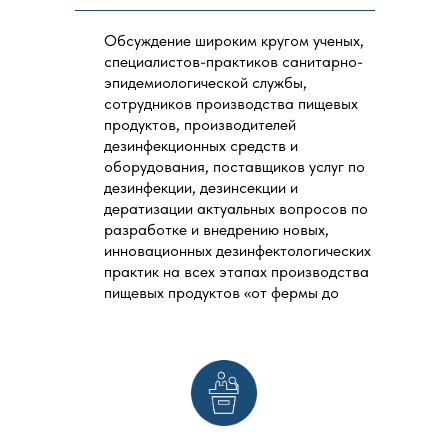
дезинфектологии, Комитет по стерилизации
Росстандарта России.
Обсуждение широким кругом ученых,
специалистов-практиков санитарно-
Сегодня Институт дезинфектологии имеет
эпидемиологической службы,
более 35-ти договоров о научном
сотрудников производства пищевых
сотрудничестве с ведущими научными и
практическими организациями в стране и за
продуктов, производителей
рубежом.
дезинфекционных средств и
оборудования, поставщиков услуг по
Является головным учреждением в стране по
дезинфекции, дезинсекции и
дезинфектологической экспертизе и по
дератизации актуальных вопросов по
подготовке проектов нормативных
разработке и внедрению новых,
методических документов данного
направления.
инновационных дезинфектологических
практик на всех этапах производства
пищевых продуктов «от фермы до
стола».